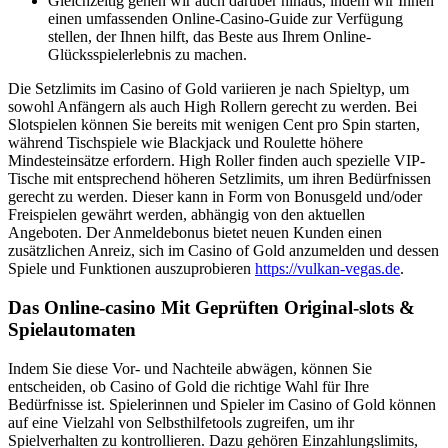
Gleichzeitig gehen wir auch darüber hinaus, indem wir Ihnen
einen umfassenden Online-Casino-Guide zur Verfügung
stellen, der Ihnen hilft, das Beste aus Ihrem Online-
Glücksspielerlebnis zu machen.
Die Setzlimits im Casino of Gold variieren je nach Spieltyp, um
sowohl Anfängern als auch High Rollern gerecht zu werden. Bei
Slotspielen können Sie bereits mit wenigen Cent pro Spin starten,
während Tischspiele wie Blackjack und Roulette höhere
Mindesteinsätze erfordern. High Roller finden auch spezielle VIP-
Tische mit entsprechend höheren Setzlimits, um ihren Bedürfnissen
gerecht zu werden. Dieser kann in Form von Bonusgeld und/oder
Freispielen gewährt werden, abhängig von den aktuellen
Angeboten. Der Anmeldebonus bietet neuen Kunden einen
zusätzlichen Anreiz, sich im Casino of Gold anzumelden und dessen
Spiele und Funktionen auszuprobieren
https://vulkan-vegas.de
.
Das Online-casino Mit Geprüften Original-slots &
Spielautomaten
Indem Sie diese Vor- und Nachteile abwägen, können Sie
entscheiden, ob Casino of Gold die richtige Wahl für Ihre
Bedürfnisse ist. Spielerinnen und Spieler im Casino of Gold können
auf eine Vielzahl von Selbsthilfetools zugreifen, um ihr
Spielverhalten zu kontrollieren. Dazu gehören Einzahlungslimits,