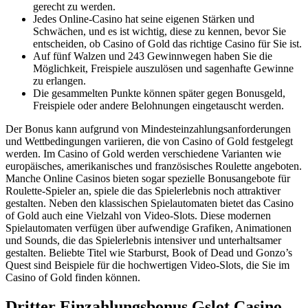
gerecht zu werden.
Jedes Online-Casino hat seine eigenen Stärken und
Schwächen, und es ist wichtig, diese zu kennen, bevor Sie
entscheiden, ob Casino of Gold das richtige Casino für Sie ist.
Auf fünf Walzen und 243 Gewinnwegen haben Sie die
Möglichkeit, Freispiele auszulösen und sagenhafte Gewinne
zu erlangen.
Die gesammelten Punkte können später gegen Bonusgeld,
Freispiele oder andere Belohnungen eingetauscht werden.
Der Bonus kann aufgrund von Mindesteinzahlungsanforderungen
und Wettbedingungen variieren, die von Casino of Gold festgelegt
werden. Im Casino of Gold werden verschiedene Varianten wie
europäisches, amerikanisches und französisches Roulette angeboten.
Manche Online Casinos bieten sogar spezielle Bonusangebote für
Roulette-Spieler an, spiele die das Spielerlebnis noch attraktiver
gestalten. Neben den klassischen Spielautomaten bietet das Casino
of Gold auch eine Vielzahl von Video-Slots. Diese modernen
Spielautomaten verfügen über aufwendige Grafiken, Animationen
und Sounds, die das Spielerlebnis intensiver und unterhaltsamer
gestalten. Beliebte Titel wie Starburst, Book of Dead und Gonzo’s
Quest sind Beispiele für die hochwertigen Video-Slots, die Sie im
Casino of Gold finden können.
Dritter Einzahlungsbonus Gslot Casino