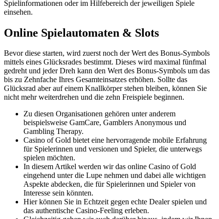
Spielinformationen oder im Hilfebereich der jeweiligen Spiele
einsehen.
Online Spielautomaten & Slots
Bevor diese starten, wird zuerst noch der Wert des Bonus-Symbols
mittels eines Glücksrades bestimmt. Dieses wird maximal fünfmal
gedreht und jeder Dreh kann den Wert des Bonus-Symbols um das
bis zu Zehnfache Ihres Gesamteinsatzes erhöhen. Sollte das
Glücksrad aber auf einem Knallkörper stehen bleiben, können Sie
nicht mehr weiterdrehen und die zehn Freispiele beginnen.
Zu diesen Organisationen gehören unter anderem
beispielsweise GamCare, Gamblers Anonymous und
Gambling Therapy.
Casino of Gold bietet eine hervorragende mobile Erfahrung
für Spielerinnen und versionen und Spieler, die unterwegs
spielen möchten.
In diesem Artikel werden wir das online Casino of Gold
eingehend unter die Lupe nehmen und dabei alle wichtigen
Aspekte abdecken, die für Spielerinnen und Spieler von
Interesse sein könnten.
Hier können Sie in Echtzeit gegen echte Dealer spielen und
das authentische Casino-Feeling erleben.