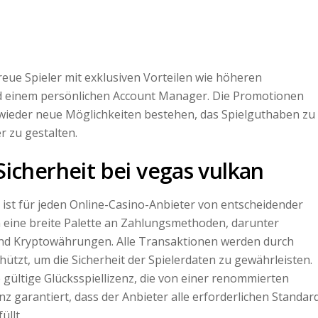
ue Spieler mit exklusiven Vorteilen wie höheren
 einem persönlichen Account Manager. Die Promotionen
 wieder neue Möglichkeiten bestehen, das Spielguthaben zu
 zu gestalten.
cherheit bei vegas vulkan
 ist für jeden Online-Casino-Anbieter von entscheidender
n eine breite Palette an Zahlungsmethoden, darunter
und Kryptowährungen. Alle Transaktionen werden durch
tzt, um die Sicherheit der Spielerdaten zu gewährleisten.
gültige Glücksspiellizenz, die von einer renommierten
z garantiert, dass der Anbieter alle erforderlichen Standar
üllt.