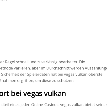
)
r Regel schnell und zuverlässig bearbeitet. Die
ethode variieren, aber im Durchschnitt werden Auszahlung
 Sicherheit der Spielerdaten hat bei vegas vulkan oberste
aßnahmen ergriffen, um diese zu schützen.
rt bei vegas vulkan
ndteil eines jeden Online-Casinos. vegas vulkan bietet seine