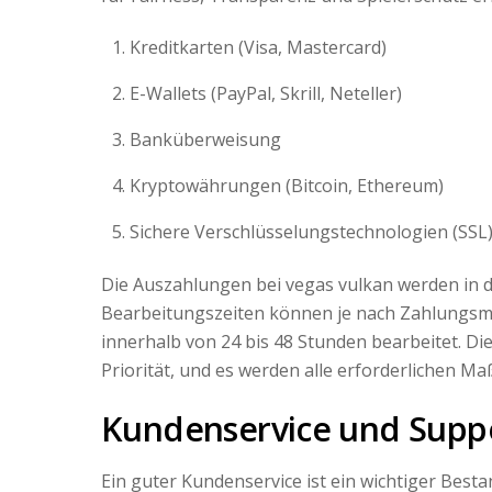
Kreditkarten (Visa, Mastercard)
E-Wallets (PayPal, Skrill, Neteller)
Banküberweisung
Kryptowährungen (Bitcoin, Ethereum)
Sichere Verschlüsselungstechnologien (SSL
Die Auszahlungen bei vegas vulkan werden in de
Bearbeitungszeiten können je nach Zahlungsm
innerhalb von 24 bis 48 Stunden bearbeitet. Die
Priorität, und es werden alle erforderlichen M
Kundenservice und Suppo
Ein guter Kundenservice ist ein wichtiger Besta