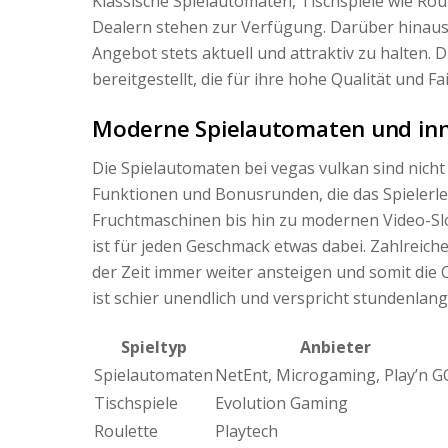
Klassische Spielautomaten, Tischspiele wie Rou
Dealern stehen zur Verfügung. Darüber hinaus
Angebot stets aktuell und attraktiv zu halten.
bereitgestellt, die für ihre hohe Qualität und F
Moderne Spielautomaten und inn
Die Spielautomaten bei vegas vulkan sind nich
Funktionen und Bonusrunden, die das Spielerle
Fruchtmaschinen bis hin zu modernen Video-Sl
ist für jeden Geschmack etwas dabei. Zahlreich
der Zeit immer weiter ansteigen und somit die
ist schier unendlich und verspricht stundenlan
Spieltyp
Anbieter
Spielautomaten
NetEnt, Microgaming, Play’n G
Tischspiele
Evolution Gaming
Roulette
Playtech