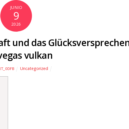
JUNIO
9
2026
ft und das Glücksverspreche
vegas vulkan
Uncategorized
T_0DFB