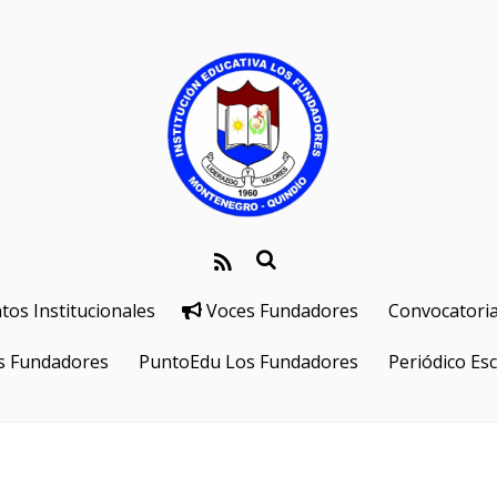
os Institucionales
Voces Fundadores
Convocatori
os Fundadores
PuntoEdu Los Fundadores
Periódico Esc