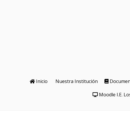
Inicio
Nuestra Institución
Document
Moodle I.E. L