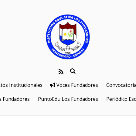
os Institucionales
Voces Fundadores
Convocatori
os Fundadores
PuntoEdu Los Fundadores
Periódico Esc