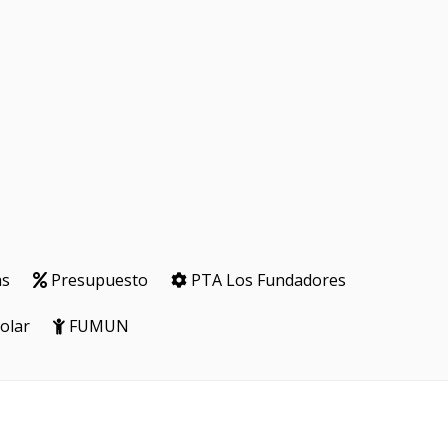
as
Presupuesto
PTA Los Fundadores
olar
FUMUN