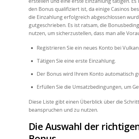
erstellen und eine erste Einzahlung tätigen. Es 
den Bonus qualifiziert ist, da einige Casino
die Einzahlung erfolgreich abgeschlossen wur
gutgeschrieben. Es ist ratsam, die Bonusbedin
nutzen, um sicherzustellen, dass man alle Vora
Registrieren Sie ein neues Konto bei Vulkan
Tätigen Sie eine erste Einzahlung.
Der Bonus wird Ihrem Konto automatisch g
Erfüllen Sie die Umsatzbedingungen, um G
Diese Liste gibt einen Überblick über die Schri
beanspruchen und zu nutzen.
Die Auswahl der richtigen
Bonus