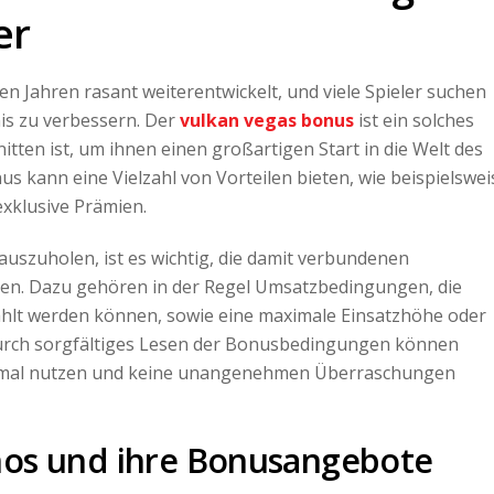
er
ten Jahren rasant weiterentwickelt, und viele Spieler suchen
nis zu verbessern. Der
vulkan vegas bonus
ist ein solches
itten ist, um ihnen einen großartigen Start in die Welt des
s kann eine Vielzahl von Vorteilen bieten, wie beispielswei
exklusive Prämien.
szuholen, ist es wichtig, die damit verbundenen
n. Dazu gehören in der Regel Umsatzbedingungen, die
hlt werden können, sowie eine maximale Einsatzhöhe oder
. Durch sorgfältiges Lesen der Bonusbedingungen können
optimal nutzen und keine unangenehmen Überraschungen
inos und ihre Bonusangebote