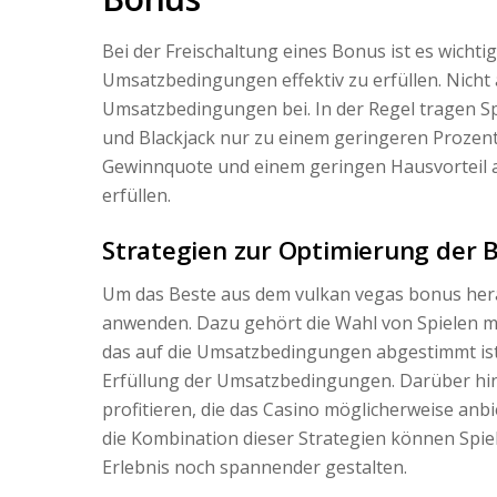
Bei der Freischaltung eines Bonus ist es wichtig
Umsatzbedingungen effektiv zu erfüllen. Nicht 
Umsatzbedingungen bei. In der Regel tragen Sp
und Blackjack nur zu einem geringeren Prozents
Gewinnquote und einem geringen Hausvorteil 
erfüllen.
Strategien zur Optimierung der
Um das Beste aus dem vulkan vegas bonus hera
anwenden. Dazu gehört die Wahl von Spielen m
das auf die Umsatzbedingungen abgestimmt ist, 
Erfüllung der Umsatzbedingungen. Darüber hi
profitieren, die das Casino möglicherweise anbi
die Kombination dieser Strategien können Spi
Erlebnis noch spannender gestalten.