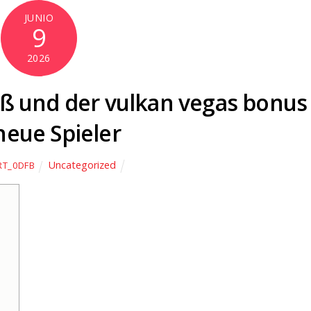
JUNIO
9
2026
aß und der vulkan vegas bonus
neue Spieler
Uncategorized
T_0DFB