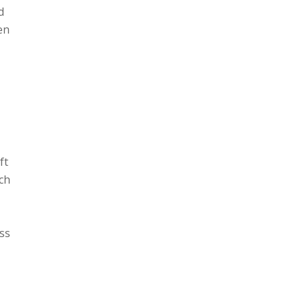
d
en
ft
ch
ass