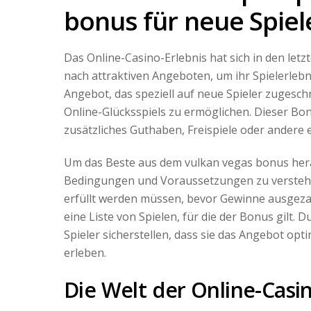
bonus für neue Spiel
Das Online-Casino-Erlebnis hat sich in den letz
nach attraktiven Angeboten, um ihr Spielerleb
Angebot, das speziell auf neue Spieler zugeschn
Online-Glücksspiels zu ermöglichen. Dieser Bonu
zusätzliches Guthaben, Freispiele oder andere 
Um das Beste aus dem vulkan vegas bonus herau
Bedingungen und Voraussetzungen zu verstehe
erfüllt werden müssen, bevor Gewinne ausgeza
eine Liste von Spielen, für die der Bonus gilt
Spieler sicherstellen, dass sie das Angebot 
erleben.
Die Welt der Online-Cas